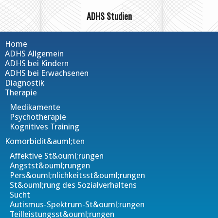
ADHS Studien
Home
ADHS Allgemein
ADHS bei Kindern
ADHS bei Erwachsenen
Diagnostik
Therapie
Medikamente
Psychotherapie
Kognitives Training
Komorbidit&auml;ten
Affektive St&ouml;rungen
Angstst&ouml;rungen
Pers&ouml;nlichkeitsst&ouml;rungen
St&ouml;rung des Sozialverhaltens
Sucht
Autismus-Spektrum-St&ouml;rungen
Teilleistungsst&ouml;rungen