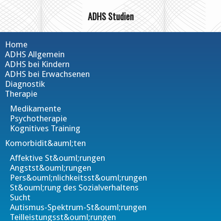
ADHS Studien
Home
ADHS Allgemein
ADHS bei Kindern
ADHS bei Erwachsenen
Diagnostik
Therapie
Medikamente
Psychotherapie
Kognitives Training
Komorbidit&auml;ten
Affektive St&ouml;rungen
Angstst&ouml;rungen
Pers&ouml;nlichkeitsst&ouml;rungen
St&ouml;rung des Sozialverhaltens
Sucht
Autismus-Spektrum-St&ouml;rungen
Teilleistungsst&ouml;rungen