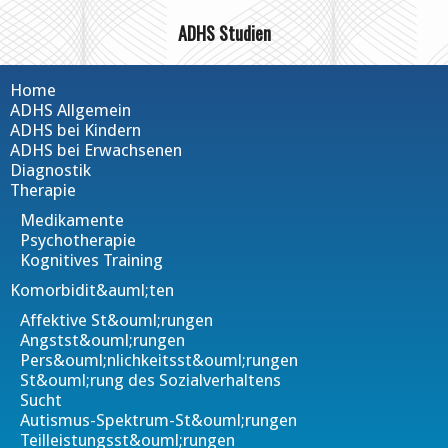
ADHS Studien
Home
ADHS Allgemein
ADHS bei Kindern
ADHS bei Erwachsenen
Diagnostik
Therapie
Medikamente
Psychotherapie
Kognitives Training
Komorbidit&auml;ten
Affektive St&ouml;rungen
Angstst&ouml;rungen
Pers&ouml;nlichkeitsst&ouml;rungen
St&ouml;rung des Sozialverhaltens
Sucht
Autismus-Spektrum-St&ouml;rungen
Teilleistungsst&ouml;rungen