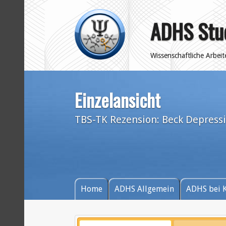
ADHS Stu
Wissenschaftliche Arbei
Einzelansicht
TBS-TK Rezension: Beck Depressi
Home
ADHS Allgemein
ADHS bei 