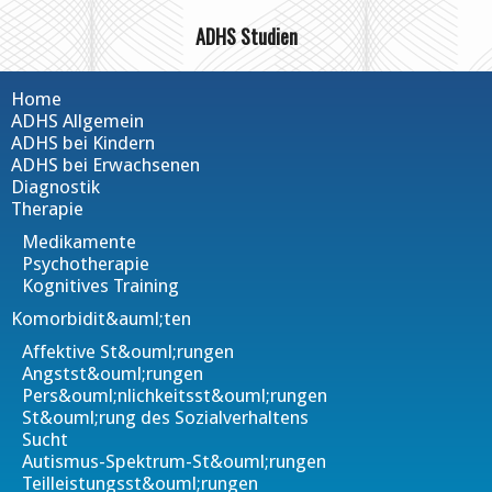
ADHS Studien
Home
ADHS Allgemein
ADHS bei Kindern
ADHS bei Erwachsenen
Diagnostik
Therapie
Medikamente
Psychotherapie
Kognitives Training
Komorbidit&auml;ten
Affektive St&ouml;rungen
Angstst&ouml;rungen
Pers&ouml;nlichkeitsst&ouml;rungen
St&ouml;rung des Sozialverhaltens
Sucht
Autismus-Spektrum-St&ouml;rungen
Teilleistungsst&ouml;rungen