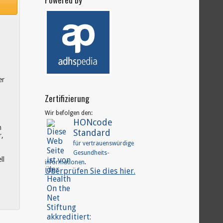
er
Zertifizierung
Wir befolgen den:
HONcode
n
Standard
r,
für vertrauenswürdige
Gesundheits-
ll
.
informationen
Überprüfen Sie dies hier.