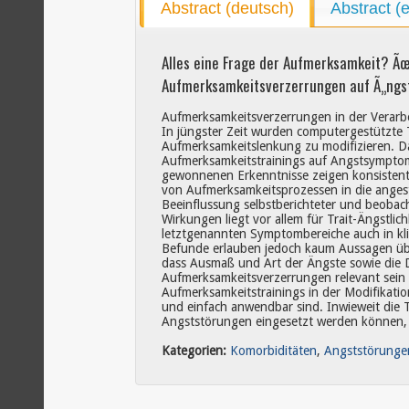
Abstract (deutsch)
Abstract (
Alles eine Frage der Aufmerksamkeit? Ã
Aufmerksamkeitsverzerrungen auf Ã„ngst
Aufmerksamkeitsverzerrungen in der Verarbe
In jüngster Zeit wurden computergestützte T
Aufmerksamkeitslenkung zu modifizieren. Da
Aufmerksamkeitstrainings auf Angstsymptome
gewonnenen Erkenntnisse zeigen konsistent,
von Aufmerksamkeitsprozessen in die angest
Beeinflussung selbstberichteter und beobach
Wirkungen liegt vor allem für Trait-Ängstlic
letztgenannten Symptombereiche auch in kli
Befunde erlauben jedoch kaum Aussagen über
dass Ausmaß und Art der Ängste sowie die D
Aufmerksamkeitsverzerrungen relevant sein 
Aufmerksamkeitstrainings in der Modifikatio
und einfach anwendbar sind. Inwieweit die Tr
Angststörungen eingesetzt werden können, 
Kategorien:
Komorbiditäten
,
Angststörunge