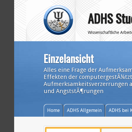
ADHS Stu
Wissenschaftliche Arbei
Einzelansicht
Alles eine Frage der Aufmerksa
Effekten der computergestÃ¼tzt
Aufmerksamkeitsverzerrungen au
und AngststÃ¶rungen
Home
ADHS Allgemein
ADHS bei 