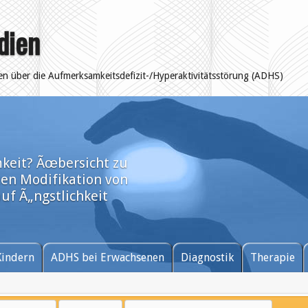
dien
ten über die Aufmerksamkeitsdefizit-/Hyperaktivitätsstörung (ADHS)
mkeit? Ãœbersicht zu
en Modifikation von
f Ã„ngstlichkeit
Kindern
ADHS bei Erwachsenen
Diagnostik
Therapie