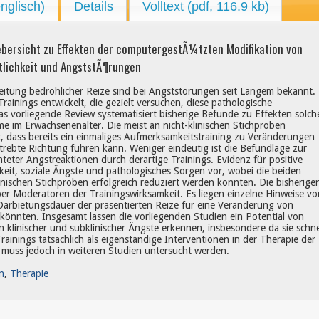
englisch)
Details
Volltext (pdf, 116.9 kb)
œbersicht zu Effekten der computergestÃ¼tzten Modifikation von
lichkeit und AngststÃ¶rungen
itung bedrohlicher Reize sind bei Angststörungen seit Langem bekannt.
rainings entwickelt, die gezielt versuchen, diese pathologische
s vorliegende Review systematisiert bisherige Befunde zu Effekten solch
 im Erwachsenenalter. Die meist an nicht-klinischen Stichproben
 dass bereits ein einmaliges Aufmerksamkeitstraining zu Veränderungen
rebte Richtung führen kann. Weniger eindeutig ist die Befundlage zur
teter Angstreaktionen durch derartige Trainings. Evidenz für positive
hkeit, soziale Ängste und pathologisches Sorgen vor, wobei die beiden
nischen Stichproben erfolgreich reduziert werden konnten. Die bisherige
 Moderatoren der Trainingswirksamkeit. Es liegen einzelne Hinweise vo
arbietungsdauer der präsentierten Reize für eine Veränderung von
könnten. Insgesamt lassen die vorliegenden Studien ein Potential von
n klinischer und subklinischer Ängste erkennen, insbesondere da sie schne
ainings tatsächlich als eigenständige Interventionen in der Therapie der
muss jedoch in weiteren Studien untersucht werden.
n
,
Therapie