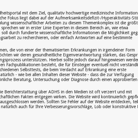
dheitsportal mit dem Ziel, qualitativ hochwertige medizinische Informatio
che Fokus liegt dabei auf der Aufmerksamkeitsdefizit-/Hyperaktivitäts-St
ung wissenschaftlicher Arbeiten zu diesem Themenkomplex ist die größt
sprechen wir in erster Linie Experten in diesem Bereich an, wie etwa
oll durch fundierte wissenschaftliche Informationen die Möglichkeit ge
ungsarbeit zu recherchieren, oder einfach Antworten auf eine bestimmte
mmen, die von einer der thematisierten Erkrankungen in irgendeiner Form
möchten wir deren gesundheitliche Eigenverantwortung stärken, das Gesp
gsprozess unterstützen. Hierbei sollte jedoch darauf hingewiesen werde
hen Fachpublikationen besteht, die für Einsteiger eventuell nicht verständl
chiedenen Selbsttests, die beim Verdacht auf Erkrankung eine erste
türlich - wie bei allen Inhalten dieser Website - dass die zur Verfügung
rsönliche Beratung, Untersuchung oder Diagnose durch einen approbierten
ie Berichterstattung über ADHS in den Medien ist oft verzerrt und mit
chaftlichen Fakten entgegen wirken. Die Website wird kontinuierlich gepfl
usgeschlossen werden. Sollten Sie Fehler auf der Website entdecken, tei
natürlich auch für Ihre Verbesserungsvorschläge, Lob oder konstruktive K