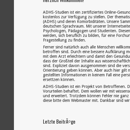
ADHS-Studien ist ein zertifiziertes Online-Gesun
kostenlos zur Verfügung zu stellen. Der thematis
(ADHS) und deren Komorbiditäten. Unsere Samml
deutschen Sprachraum. Mit unserer Internetseite 
Psychologen, Pädagogen und Studenten. Diesen s
werden, sich beruflich zu bilden, für eine Forch
Fragestellung zu finden.
Ferner sind natürlich auch alle Menschen willko
betroffen sind. Durch eine bessere Aufklärung 
mit dem Arzt erleichtern und damit den Gesundun
dass der Großteil der Inhalte aus wissenschaftlic
sind. Expliziet davon ausgenommen sind die vers
Orientierung geben können. Aber auch hier gilt na
gestellten Informationen in keinem Fall eine pe
ersettzen können.
ADHS-Studien ist ein Projekt von Betroffenen. D
Vorurteilen behaftet. Dem wollen wir mit wissens
und erweitert. Trotzdem können Fehler nie ganz a
diese bitte dem Webmaster mit. Dankbar sind wir 
Letzte BeitrÃ¤ge