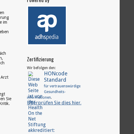
nen
örung
e im
geben
räch
Zertifizierung
n,
ich
Wir befolgen den:
HONcode
 Arzt
Standard
für vertrauenswürdige
Gesundheits-
egt
.
informationen
len Sie
Überprüfen Sie dies hier.
ritik.