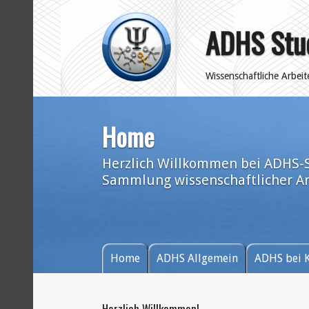
ADHS Stu
Wissenschaftliche Arbei
Home
Herzlich Willkommen bei ADHS-S
Sammlung wissenschaftlicher A
Home
ADHS Allgemein
ADHS bei 
Herzlich Willkommen!