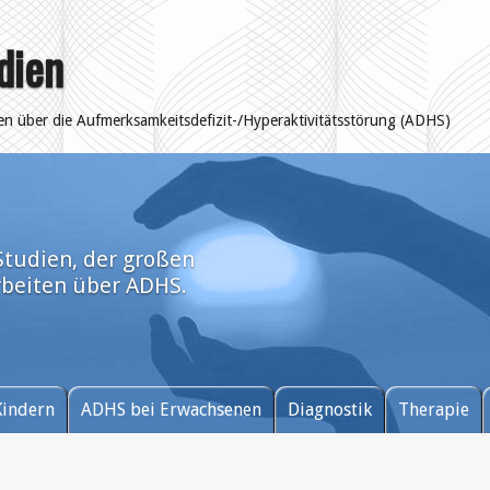
dien
ten über die Aufmerksamkeitsdefizit-/Hyperaktivitätsstörung (ADHS)
tudien, der großen
rbeiten über ADHS.
Kindern
ADHS bei Erwachsenen
Diagnostik
Therapie